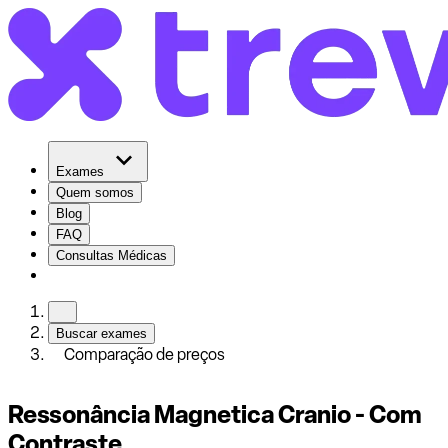
Exames
Quem somos
Blog
FAQ
Consultas Médicas
Buscar exames
Comparação de preços
Ressonância Magnetica Cranio - Com
Contraste