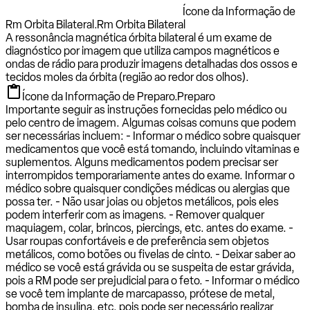
Ícone da Informação de
Rm Orbita Bilateral.
Rm Orbita Bilateral
A ressonância magnética órbita bilateral é um exame de
diagnóstico por imagem que utiliza campos magnéticos e
ondas de rádio para produzir imagens detalhadas dos ossos e
tecidos moles da órbita (região ao redor dos olhos).
Ícone da Informação de Preparo.
Preparo
Importante seguir as instruções fornecidas pelo médico ou
pelo centro de imagem. Algumas coisas comuns que podem
ser necessárias incluem: - Informar o médico sobre quaisquer
medicamentos que você está tomando, incluindo vitaminas e
suplementos. Alguns medicamentos podem precisar ser
interrompidos temporariamente antes do exame. Informar o
médico sobre quaisquer condições médicas ou alergias que
possa ter. - Não usar joias ou objetos metálicos, pois eles
podem interferir com as imagens. - Remover qualquer
maquiagem, colar, brincos, piercings, etc. antes do exame. -
Usar roupas confortáveis e de preferência sem objetos
metálicos, como botões ou fivelas de cinto. - Deixar saber ao
médico se você está grávida ou se suspeita de estar grávida,
pois a RM pode ser prejudicial para o feto. - Informar o médico
se você tem implante de marcapasso, prótese de metal,
bomba de insulina, etc, pois pode ser necessário realizar