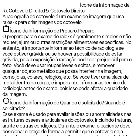
Ícone da Informação de
Rx Cotovelo Direito.
Rx Cotovelo Direito
A radiografia do cotovelo é um exame de imagem que usa
raios-x para criar imagens do cotovelo.
Ícone da Informação de Preparo.
Preparo
O preparo para o exame de raio-x é geralmente simples e não
requer jejum ou outras restrições alimentares específicas. No
entanto, é importante informar ao técnico de radiologia se
você estiver grávida ou se houver a possibilidade de estar
grávida, pois a exposição à radiação pode ser prejudicial para o
feto. Você deve usar roupas leves e soltas, e remover
qualquer objeto metálico que possa interferir na imagem,
como joias, colares, relógios, etc. Se você tiver uma placa de
metal dentro do corpo, é importante informar ao técnico de
radiologia antes do exame, pois isso pode afetar a qualidade
da imagem.
Ícone da Informação de Quando é solicitado?.
Quando é
solicitado?
Esse exame é usado para avaliar lesões ou anormalidades nas
estruturas ósseas e articulares do cotovelo, incluindo fraturas,
artrite e outras condições. Durante o exame, o paciente deve
posicionar o braço de forma a permitir que o cotovelo seja