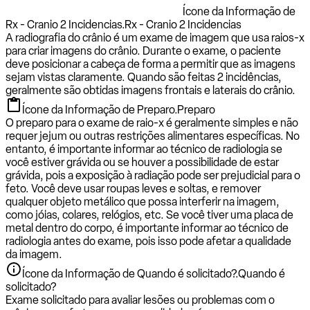
Ícone da Informação de
Rx - Cranio 2 Incidencias.
Rx - Cranio 2 Incidencias
A radiografia do crânio é um exame de imagem que usa raios-x
para criar imagens do crânio. Durante o exame, o paciente
deve posicionar a cabeça de forma a permitir que as imagens
sejam vistas claramente. Quando são feitas 2 incidências,
geralmente são obtidas imagens frontais e laterais do crânio.
Ícone da Informação de Preparo.
Preparo
O preparo para o exame de raio-x é geralmente simples e não
requer jejum ou outras restrições alimentares específicas. No
entanto, é importante informar ao técnico de radiologia se
você estiver grávida ou se houver a possibilidade de estar
grávida, pois a exposição à radiação pode ser prejudicial para o
feto. Você deve usar roupas leves e soltas, e remover
qualquer objeto metálico que possa interferir na imagem,
como jóias, colares, relógios, etc. Se você tiver uma placa de
metal dentro do corpo, é importante informar ao técnico de
radiologia antes do exame, pois isso pode afetar a qualidade
da imagem.
Ícone da Informação de Quando é solicitado?.
Quando é
solicitado?
Exame solicitado para avaliar lesões ou problemas com o