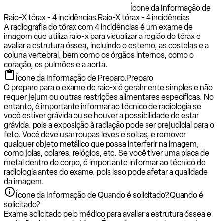
Ícone da Informação de
Raio-X tórax - 4 incidências.
Raio-X tórax - 4 incidências
A radiografia do tórax com 4 incidências é um exame de
imagem que utiliza raio-x para visualizar a região do tórax e
avaliar a estrutura óssea, incluindo o esterno, as costelas e a
coluna vertebral, bem como os órgãos internos, como o
coração, os pulmões e a aorta.
Ícone da Informação de Preparo.
Preparo
O preparo para o exame de raio-x é geralmente simples e não
requer jejum ou outras restrições alimentares específicas. No
entanto, é importante informar ao técnico de radiologia se
você estiver grávida ou se houver a possibilidade de estar
grávida, pois a exposição à radiação pode ser prejudicial para o
feto. Você deve usar roupas leves e soltas, e remover
qualquer objeto metálico que possa interferir na imagem,
como joias, colares, relógios, etc. Se você tiver uma placa de
metal dentro do corpo, é importante informar ao técnico de
radiologia antes do exame, pois isso pode afetar a qualidade
da imagem.
Ícone da Informação de Quando é solicitado?.
Quando é
solicitado?
Exame solicitado pelo médico para avaliar a estrutura óssea e