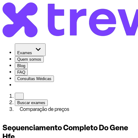
Exames
Quem somos
Blog
FAQ
Consultas Médicas
Buscar exames
Comparação de preços
Seǫuenciamento Completo Do Gene
Hfe