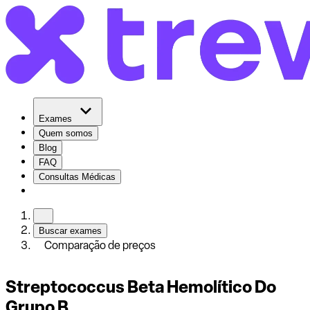
Exames
Quem somos
Blog
FAQ
Consultas Médicas
Buscar exames
Comparação de preços
Streptococcus Beta Hemolítico Do
Grupo B