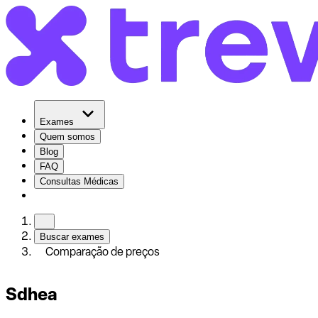
Exames
Quem somos
Blog
FAQ
Consultas Médicas
Buscar exames
Comparação de preços
Sdhea