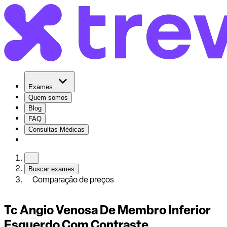
Exames
Quem somos
Blog
FAQ
Consultas Médicas
Buscar exames
Comparação de preços
Tc Angio Venosa De Membro Inferior
Esquerdo Com Contraste