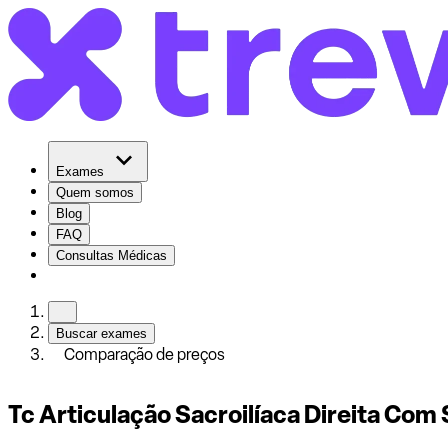
Exames
Quem somos
Blog
FAQ
Consultas Médicas
Buscar exames
Comparação de preços
Tc Articulação Sacroilíaca Direita Com