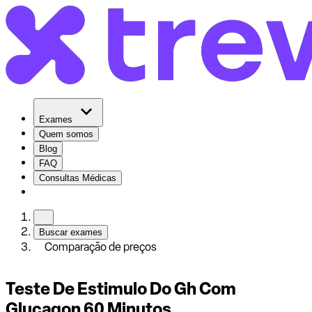
Exames
Quem somos
Blog
FAQ
Consultas Médicas
Buscar exames
Comparação de preços
Teste De Estimulo Do Gh Com
Glucagon 60 Minutos