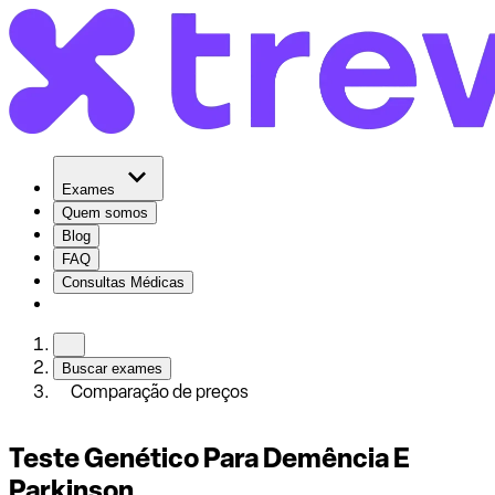
Exames
Quem somos
Blog
FAQ
Consultas Médicas
Buscar exames
Comparação de preços
Teste Genético Para Demência E
Parkinson