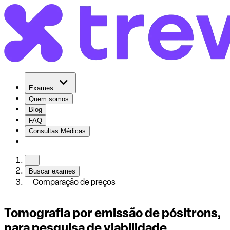
Exames
Quem somos
Blog
FAQ
Consultas Médicas
Buscar exames
Comparação de preços
Tomografia por emissão de pósitrons,
para pesquisa de viabilidade