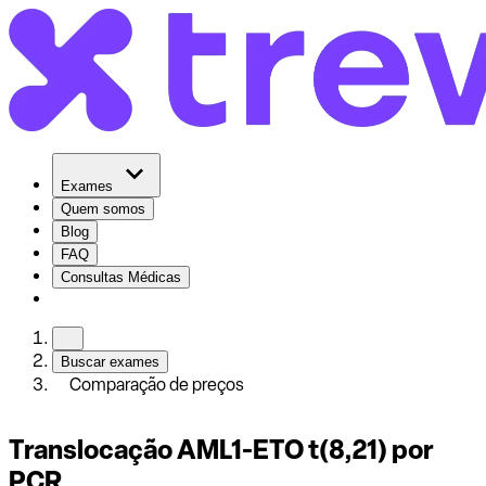
Exames
Quem somos
Blog
FAQ
Consultas Médicas
Buscar exames
Comparação de preços
Translocação AML1-ETO t(8,21) por
PCR