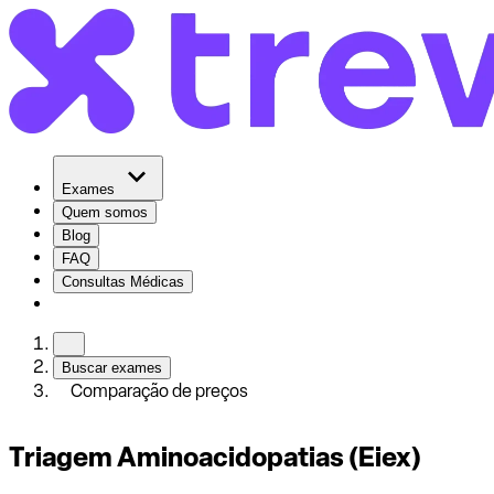
Exames
Quem somos
Blog
FAQ
Consultas Médicas
Buscar exames
Comparação de preços
Triagem Aminoacidopatias (Eiex)