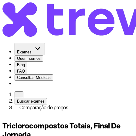
Exames
Quem somos
Blog
FAQ
Consultas Médicas
Buscar exames
Comparação de preços
Triclorocompostos Totais, Final De
Jornada