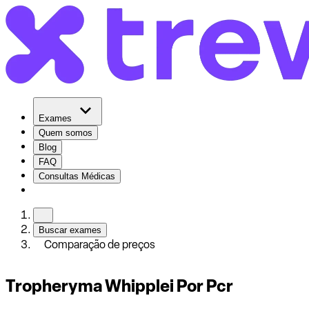
Exames
Quem somos
Blog
FAQ
Consultas Médicas
Buscar exames
Comparação de preços
Tropheryma Whipplei Por Pcr