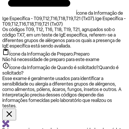
Ícone da Informação de
Ige Específica - T09,T12,T16,T18,T19,T21 (Tx07).
Ige Específica -
T09,T12,T16,T18,T19,T21 (Tx07)
Os códigos T09, T12, T16, T18, T19, T21, agrupados sob o
código TX7, em um teste de IgE específica, referem-se a
diferentes grupos de alérgenos para os quais a presença de
IgE específica está sendo avaliada.
Ícone da Informação de Preparo.
Preparo
Não há necessidade de preparo para este exame
Ícone da Informação de Quando é solicitado?.
Quando é
solicitado?
Esse exame é geralmente usados para identificar a
sensibilidade ou alergia a diferentes grupos de alérgenos,
como alimentos, pólens, ácaros, fungos, insetos e outros. A
interpretação precisa desses códigos depende das
informações fornecidas pelo laboratório que realizou os
testes.