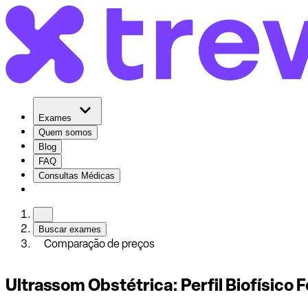
Exames
Quem somos
Blog
FAQ
Consultas Médicas
Buscar exames
Comparação de preços
Ultrassom Obstétrica: Perfil Biofísico F