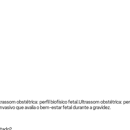
assom obstétrica: perfil biofísico fetal.
Ultrassom obstétrica: perfi
invasivo que avalia o bem-estar fetal durante a gravidez.
itado?