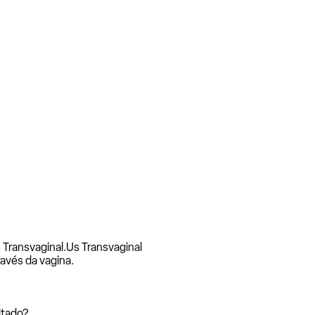
 Transvaginal.
Us Transvaginal
ravés da vagina.
itado?