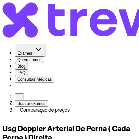
Exames
Quem somos
Blog
FAQ
Consultas Médicas
Buscar exames
Comparação de preços
Usg Doppler Arterial De Perna ( Cada
Perna ) Direita