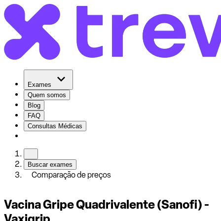
Exames
Quem somos
Blog
FAQ
Consultas Médicas
Buscar exames
Comparação de preços
Vacina Gripe Quadrivalente (Sanofi) -
Vaxigrip