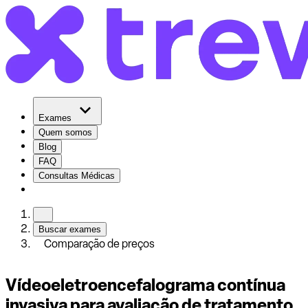
Exames
Quem somos
Blog
FAQ
Consultas Médicas
Buscar exames
Comparação de preços
Vídeoeletroencefalograma contínua
invasiva para avaliação de tratamento