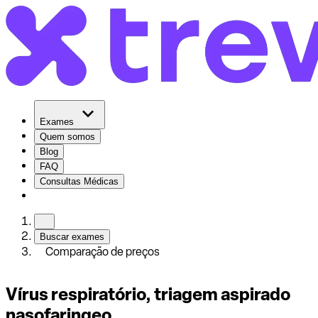
Exames
Quem somos
Blog
FAQ
Consultas Médicas
Buscar exames
Comparação de preços
Vírus respiratório, triagem aspirado
nasofaringeo