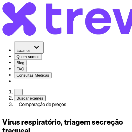
Exames
Quem somos
Blog
FAQ
Consultas Médicas
Buscar exames
Comparação de preços
Vírus respiratório, triagem secreção
traqueal