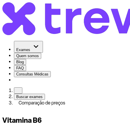
Exames
Quem somos
Blog
FAQ
Consultas Médicas
Buscar exames
Comparação de preços
Vitamina B6